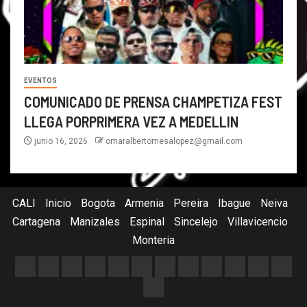
EVENTOS
COMUNICADO DE PRENSA CHAMPETIZA FEST
LLEGA PORPRIMERA VEZ A MEDELLIN
junio 16, 2026
omaralbertomesalopez@gmail.com
CALI
Inicio
Bogota
Armenia
Pereira
Ibague
Neiva
Cartagena
Manizales
Espinal
Sincelejo
Villavicencio
Monteria