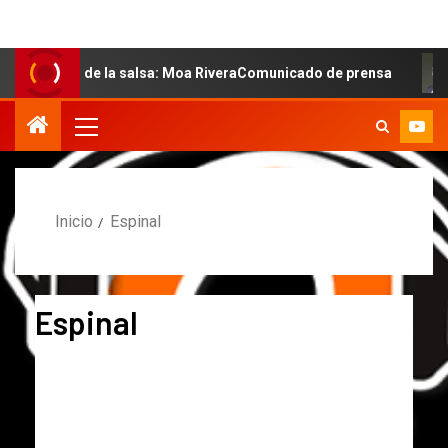
ual de la salsa: Moa RiveraComunicado de prensa
MARC
Inicio
Espinal
Espinal