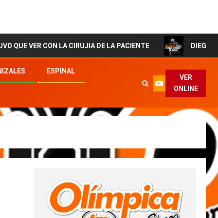
 CON LA CIRUJIA DE LA PACIENTE
DIEGO CORTES El Ar
IZALES
ESPINAL
VER
ONLINE