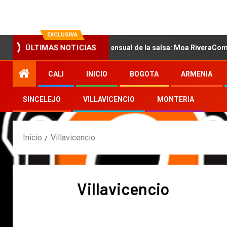
EXCLUSIVA
ró con la nueva voz sensual de la salsa: Moa RiveraComunicado de
ÚLTIMAS NOTICIAS
CALI
INICIO
BOGOTA
ARMENIA
SINCELEJO
VILLAVICENCIO
MONTERIA
Inicio
Villavicencio
Villavicencio