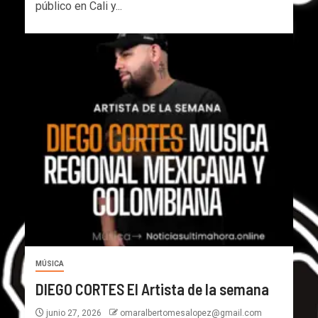
público en Cali y...
MÚSICA
DIEGO CORTES El Artista de la semana
junio 27, 2026
omaralbertomesalopez@gmail.com