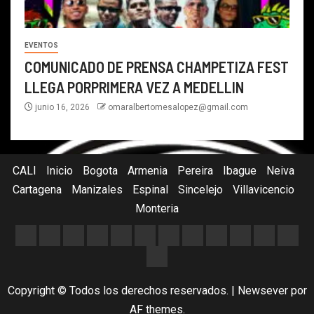
EVENTOS
COMUNICADO DE PRENSA CHAMPETIZA FEST
LLEGA PORPRIMERA VEZ A MEDELLIN
junio 16, 2026
omaralbertomesalopez@gmail.com
CALI
Inicio
Bogota
Armenia
Pereira
Ibague
Neiva
Cartagena
Manizales
Espinal
Sincelejo
Villavicencio
Monteria
Copyright © Todos los derechos reservados.
|
Newsever
por
AF themes.