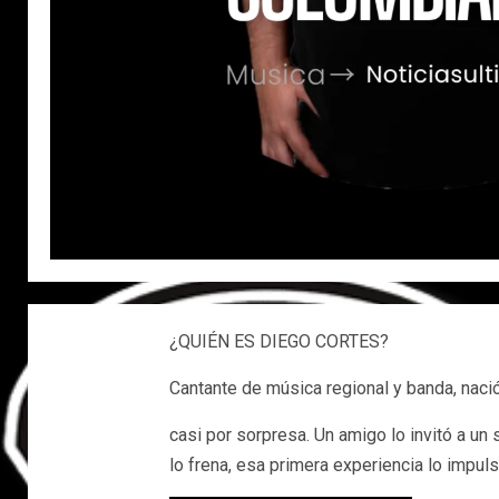
¿QUIÉN ES DIEGO CORTES?
Cantante de música regional y banda, nació
casi por sorpresa. Un amigo lo invitó a un
lo frena, esa primera experiencia lo impuls