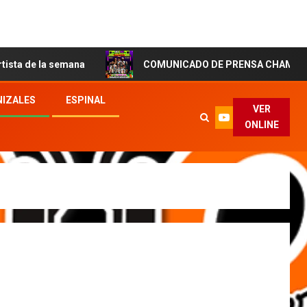
 semana
COMUNICADO DE PRENSA CHAMPETIZA FEST L
IZALES
ESPINAL
VER
ONLINE