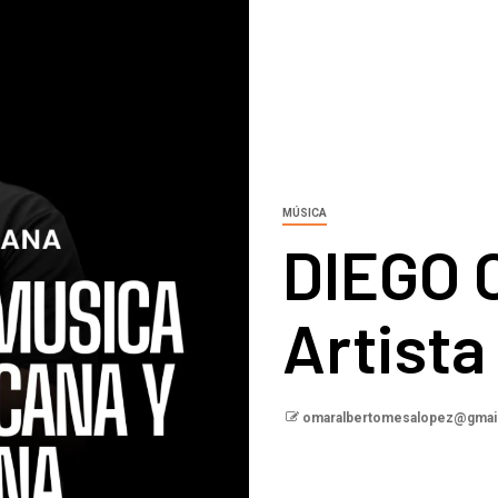
MÚSICA
DIEGO 
Artista
omaralbertomesalopez@gmai