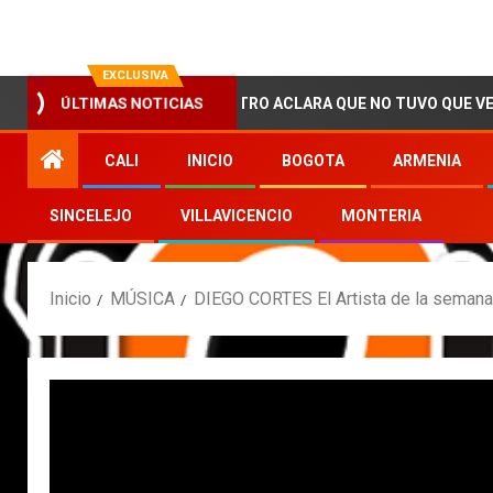
EXCLUSIVA
MARCOS PETRO ACLARA QUE NO TUVO QUE VER CON LA CI
ÚLTIMAS NOTICIAS
CALI
INICIO
BOGOTA
ARMENIA
SINCELEJO
VILLAVICENCIO
MONTERIA
Inicio
MÚSICA
DIEGO CORTES El Artista de la semana