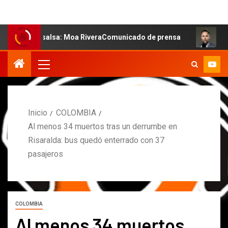
 la salsa: Moa RiveraComunicado de prensa
MARCOS PET
Inicio
COLOMBIA
Al menos 34 muertos tras un derrumbe en
Risaralda: bus quedó enterrado con 37
pasajeros
COLOMBIA
Al menos 34 muertos