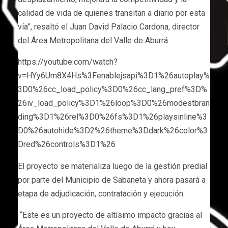
calidad de vida de quienes transitan a diario por esta
vía”, resaltó el Juan David Palacio Cardona, director
del Área Metropolitana del Valle de Aburrá.
https://youtube.com/watch?
v=HYy6Um8X4Hs%3Fenablejsapi%3D1%26autoplay%
3D0%26cc_load_policy%3D0%26cc_lang_pref%3D%
26iv_load_policy%3D1%26loop%3D0%26modestbran
ding%3D1%26rel%3D0%26fs%3D1%26playsinline%3
D0%26autohide%3D2%26theme%3Ddark%26color%3
Dred%26controls%3D1%26
El proyecto se materializa luego de la gestión predial
por parte del Municipio de Sabaneta y ahora pasará a
etapa de adjudicación, contratación y ejecución.
“Este es un proyecto de altísimo impacto gracias al