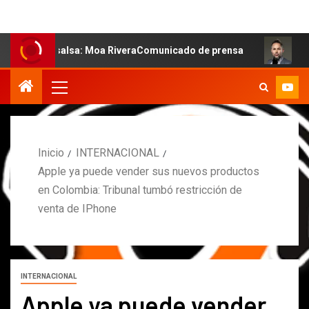
la salsa: Moa RiveraComunicado de prensa
MARCOS PET
Inicio
INTERNACIONAL
Apple ya puede vender sus nuevos productos
en Colombia: Tribunal tumbó restricción de
venta de IPhone
INTERNACIONAL
Apple ya puede vender