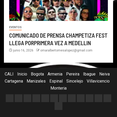
EVENTOS
COMUNICADO DE PRENSA CHAMPETIZA FEST
LLEGA PORPRIMERA VEZ A MEDELLIN
junio 16, 2026
omaralbertomesalopez@gmail.com
CALI
Inicio
Bogota
Armenia
Pereira
Ibague
Neiva
Cartagena
Manizales
Espinal
Sincelejo
Villavicencio
Monteria