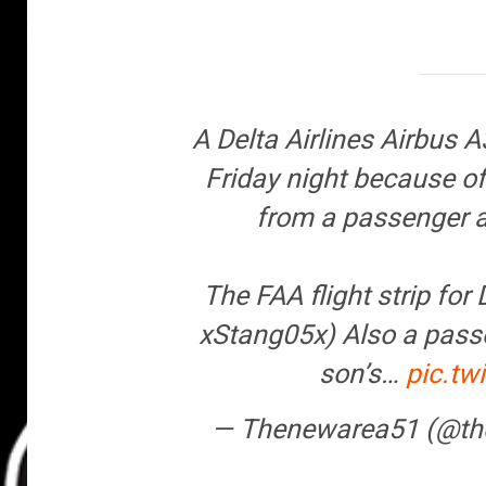
A Delta Airlines Airbus 
Friday night because of
from a passenger a
The FAA flight strip fo
xStang05x) Also a pass
son’s…
pic.t
— Thenewarea51 (@t