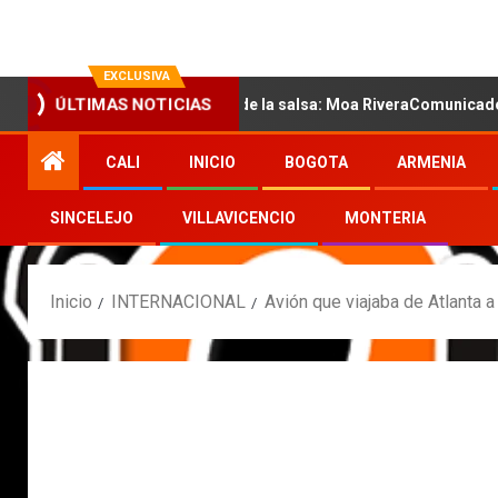
EXCLUSIVA
 la nueva voz sensual de la salsa: Moa RiveraComunicado de prens
ÚLTIMAS NOTICIAS
CALI
INICIO
BOGOTA
ARMENIA
SINCELEJO
VILLAVICENCIO
MONTERIA
Inicio
INTERNACIONAL
Avión que viajaba de Atlanta a