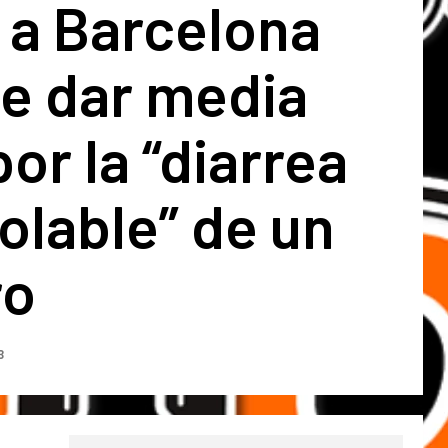
 a Barcelona
ue dar media
por la “diarrea
olable” de un
ro
3