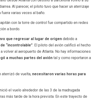
salió desde Atlanta con destino a Barcelona volvió a su
arrea. Al parecer, el piloto tuvo que hacer un aterrizaje
fuera varias veces al baño.
apitán con la torre de control fue compartido en redes
ción a bordo.
uvo que regresar al lugar de origen
debido a
 de “incontrolable”
. El piloto del avión calificó el hecho
s a volver al aeropuerto de Atlanta. No hay informaciones
legó a muchas partes del avión
tal y como reportaron a
 aterrizó de vuelta,
necesitaron varias horas para
nició el vuelo alrededor de las 3 de la madrugada
ras más tarde de la hora prevista. En este trayecto de