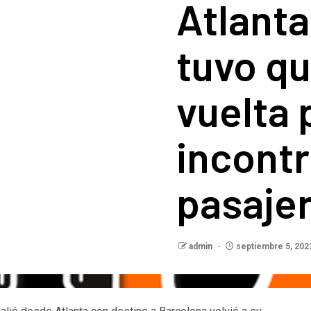
Atlanta
tuvo q
vuelta 
incontr
pasaje
admin
septiembre 5, 202