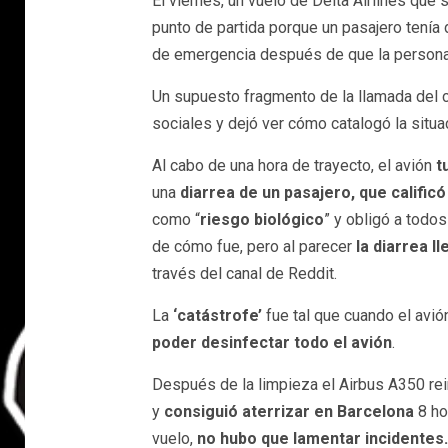
El viernes, un vuelo de Delta Airlines que 
punto de partida porque un pasajero tenía di
de emergencia después de que la persona 
Un supuesto fragmento de la llamada del c
sociales y dejó ver cómo catalogó la situa
Al cabo de una hora de trayecto, el avión
t
una
diarrea de un pasajero, que calificó
como “
riesgo biológico
” y obligó a todo
de cómo fue, pero al parecer
la diarrea l
través del canal de Reddit.
La
‘catástrofe’
fue tal que cuando el avión
poder desinfectar todo el avión
.
Después de la limpieza el Airbus A350 rei
y
consiguió aterrizar en Barcelona
8 ho
vuelo,
no hubo que lamentar incidentes.