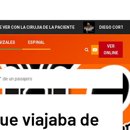
A CIRUJIA DE LA PACIENTE
DIEGO CORTES El Artista d
IZALES
ESPINAL
VER
ONLINE
e” de un pasajero
ue viajaba de