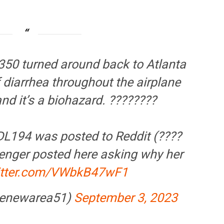
A350 turned around back to Atlanta
 diarrhea throughout the airplane
nd it’s a biohazard. ????????
r DL194 was posted to Reddit (????
enger posted here asking why her
witter.com/VWbkB47wF1
henewarea51)
September 3, 2023