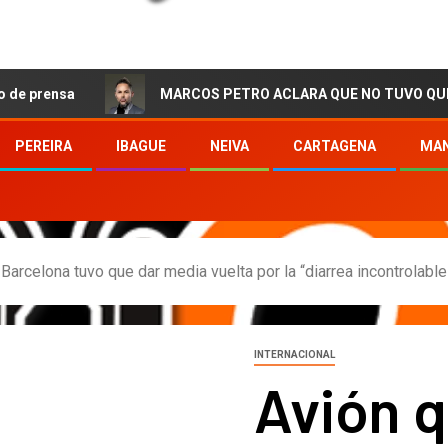
a
MARCOS PETRO ACLARA QUE NO TUVO QUE VER CON L
PEREIRA
IBAGUE
NEIVA
CARTAGENA
MAN
 Barcelona tuvo que dar media vuelta por la “diarrea incontrolabl
INTERNACIONAL
Avión q