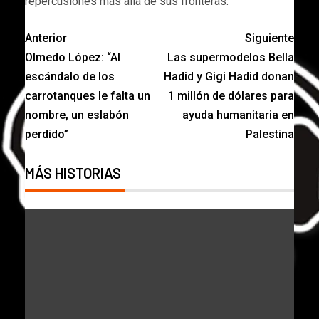
repercusiones más allá de sus fronteras.
Anterior
Siguiente
Olmedo López: “Al
Las supermodelos Bella
escándalo de los
Hadid y Gigi Hadid donan
carrotanques le falta un
1 millón de dólares para
nombre, un eslabón
ayuda humanitaria en
perdido”
Palestina
MÁS HISTORIAS