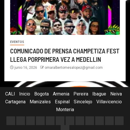
EVENTOS
COMUNICADO DE PRENSA CHAMPETIZA FEST
LLEGA PORPRIMERA VEZ A MEDELLIN
junio 16, 2026
omaralbertomesalopez@gmail.com
CALI
Inicio
Bogota
Armenia
Pereira
Ibague
Neiva
Cartagena
Manizales
Espinal
Sincelejo
Villavicencio
Monteria