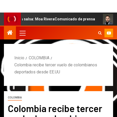
e la salsa: Moa RiveraComunicado de prensa
MARCOS PE
Inicio
COLOMBIA
Colombia recibe tercer vuelo de colombianos
deportados desde EE.UU
COLOMBIA
Colombia recibe tercer