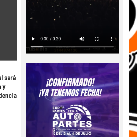
l será
a y
idencia