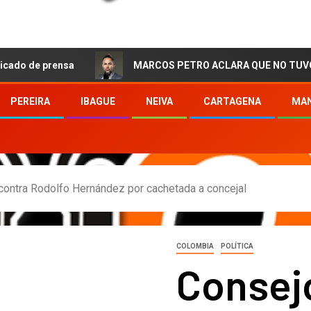
prensa
MARCOS PETRO ACLARA QUE NO TUVO QUE VER C
PEREIRA
IBAGUE
NEIVA
CARTAGENA
MAN
contra Rodolfo Hernández por cachetada a concejal
COLOMBIA
POLÍTICA
Consej