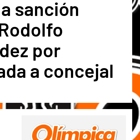
la sanción
 Rodolfo
dez por
ada a concejal