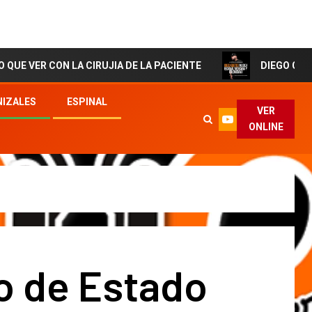
ON LA CIRUJIA DE LA PACIENTE
DIEGO CORTES El Arti
IZALES
ESPINAL
VER
ONLINE
o de Estado