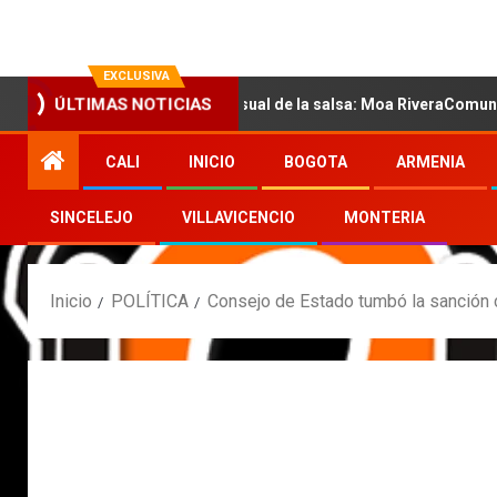
EXCLUSIVA
ó con la nueva voz sensual de la salsa: Moa RiveraComunicado de 
ÚLTIMAS NOTICIAS
CALI
INICIO
BOGOTA
ARMENIA
SINCELEJO
VILLAVICENCIO
MONTERIA
Inicio
POLÍTICA
Consejo de Estado tumbó la sanción 