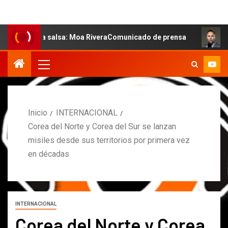
e la salsa: Moa RiveraComunicado de prensa
MARCOS PE
Inicio
INTERNACIONAL
Corea del Norte y Corea del Sur se lanzan
misiles desde sus territorios por primera vez
en décadas
INTERNACIONAL
Corea del Norte y Corea