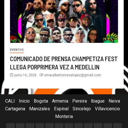
EVENTOS
COMUNICADO DE PRENSA CHAMPETIZA FEST
LLEGA PORPRIMERA VEZ A MEDELLIN
junio 16, 2026
omaralbertomesalopez@gmail.com
CALI
Inicio
Bogota
Armenia
Pereira
Ibague
Neiva
Cartagena
Manizales
Espinal
Sincelejo
Villavicencio
Monteria