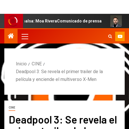
la salsa: Moa RiveraComunicado de prensa
MARCOS PET
Inicio
CINE
Deadpool 3: Se revela el primer trailer de la
película y enciende el multiverso X-Men
CINE
Deadpool 3: Se revela el