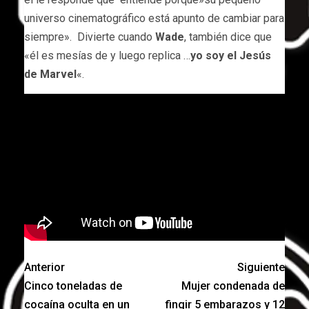
universo cinematográfico está apunto de cambiar para
siempre». Divierte cuando
Wade
, también dice que
«él es mesías de y luego replica …
yo soy el Jesús
de Marvel
«.
Anterior
Siguiente
Cinco toneladas de
Mujer condenada de
cocaína oculta en un
fingir 5 embarazos y 12