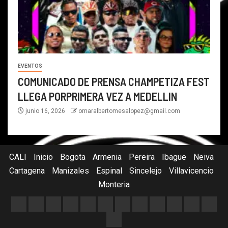
EVENTOS
COMUNICADO DE PRENSA CHAMPETIZA FEST
LLEGA PORPRIMERA VEZ A MEDELLIN
junio 16, 2026
omaralbertomesalopez@gmail.com
CALI
Inicio
Bogota
Armenia
Pereira
Ibague
Neiva
Cartagena
Manizales
Espinal
Sincelejo
Villavicencio
Monteria