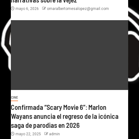
mayo 6, 2026
omaralbertomesalopez@gmail.com
CINE
Confirmada “Scary Movie 6”: Marlon
Wayans anuncia el regreso de la icónica
saga de parodias en 2026
mayo 22, 2025
admin