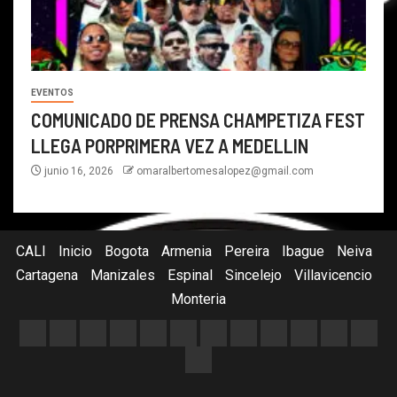
EVENTOS
COMUNICADO DE PRENSA CHAMPETIZA FEST
LLEGA PORPRIMERA VEZ A MEDELLIN
junio 16, 2026
omaralbertomesalopez@gmail.com
CALI
Inicio
Bogota
Armenia
Pereira
Ibague
Neiva
Cartagena
Manizales
Espinal
Sincelejo
Villavicencio
Monteria