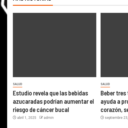
SALUD
SALUD
Estudio revela que las bebidas
Beber tres 
azucaradas podrían aumentar el
ayuda a pro
riesgo de cáncer bucal
corazón, s
abril 1, 2025
admin
septiembre 23