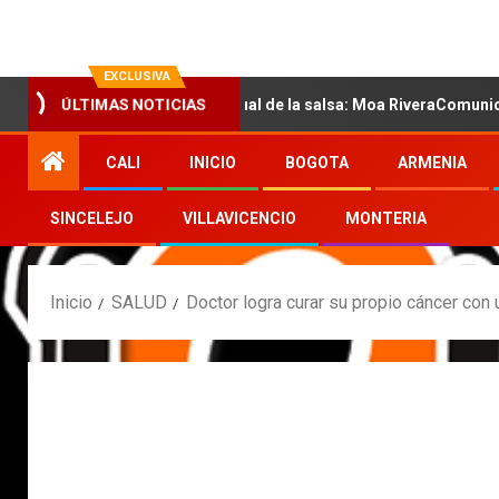
EXCLUSIVA
con la nueva voz sensual de la salsa: Moa RiveraComunicado de pr
ÚLTIMAS NOTICIAS
CALI
INICIO
BOGOTA
ARMENIA
SINCELEJO
VILLAVICENCIO
MONTERIA
Inicio
SALUD
Doctor logra curar su propio cáncer con 