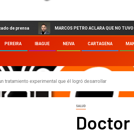
ensa
MARCOS PETRO ACLARA QUE NO TUVO QUE VER CO
PEREIRA
IBAGUE
NEIVA
CARTAGENA
MAN
un tratamiento experimental que él logró desarrollar
SALUD
Doctor 