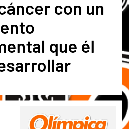
 cáncer con un
iento
ental que él
esarrollar