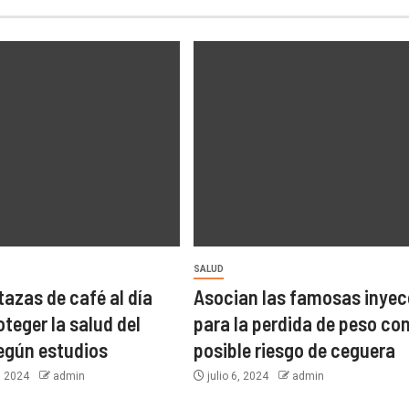
SALUD
tazas de café al día
Asocian las famosas inyec
teger la salud del
para la perdida de peso co
egún estudios
posible riesgo de ceguera
, 2024
admin
julio 6, 2024
admin