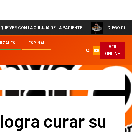
N LA CIRUJIA DE LA PACIENTE
DIEGO CORTES El Artis
IZALES
ESPINAL
VER
ONLINE
logra curar su