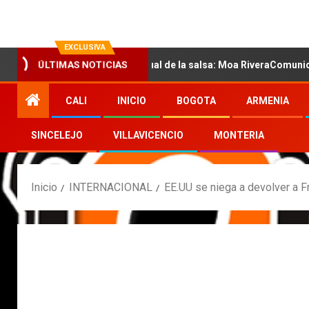
EXCLUSIVA
con la nueva voz sensual de la salsa: Moa RiveraComunicado de pr
ÚLTIMAS NOTICIAS
CALI
INICIO
BOGOTA
ARMENIA
SINCELEJO
VILLAVICENCIO
MONTERIA
Inicio
INTERNACIONAL
EE.UU se niega a devolver a Fr