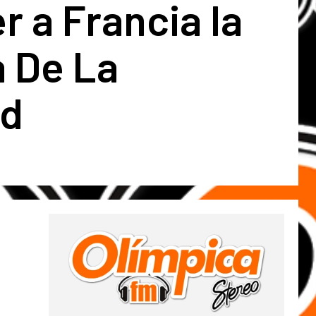
r a Francia la
a De La
ad