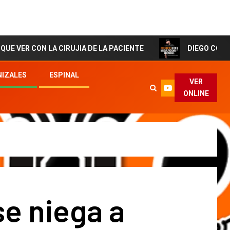
N LA CIRUJIA DE LA PACIENTE
DIEGO CORTES El Artist
IZALES
ESPINAL
VER
ONLINE
e niega a