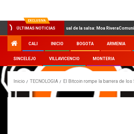
EXCLUSIVA
 con la nueva voz sensual de la salsa: Moa RiveraComunicado de p
ÚLTIMAS NOTICIAS
CALI
INICIO
BOGOTA
ARMENIA
SINCELEJO
VILLAVICENCIO
MONTERIA
Inicio
TECNOLOGIA
El Bitcoin rompe la barrera de lo