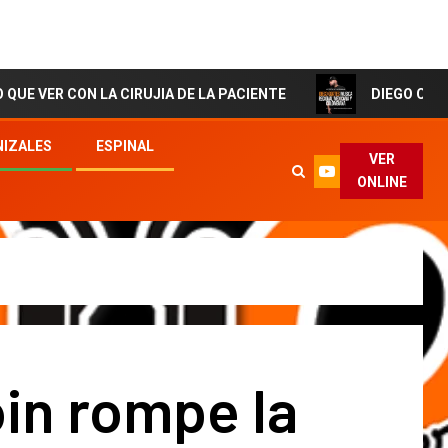
ON LA CIRUJIA DE LA PACIENTE
DIEGO CORTES El Arti
IZALES
ESPINAL
VER
ONLINE
oin rompe la