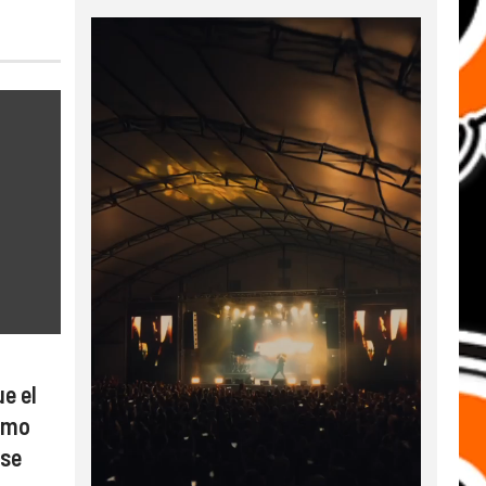
e el
como
 se