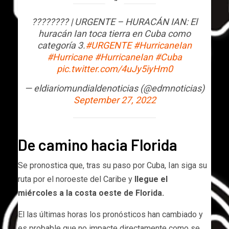
???????? | URGENTE – HURACÁN IAN: El
huracán Ian toca tierra en Cuba como
categoría 3.
#URGENTE
#HurricaneIan
#Hurricane
#HurricaneIan
#Cuba
pic.twitter.com/4uJy5iyHm0
— eldiariomundialdenoticias (@edmnoticias)
September 27, 2022
De camino hacia Florida
Se pronostica que, tras su paso por Cuba, Ian siga su
ruta por el noroeste del Caribe y
llegue
el
miércoles
a la costa oeste de Florida
.
El las últimas horas los pronósticos han cambiado y
es probable que no impacte directamente como se