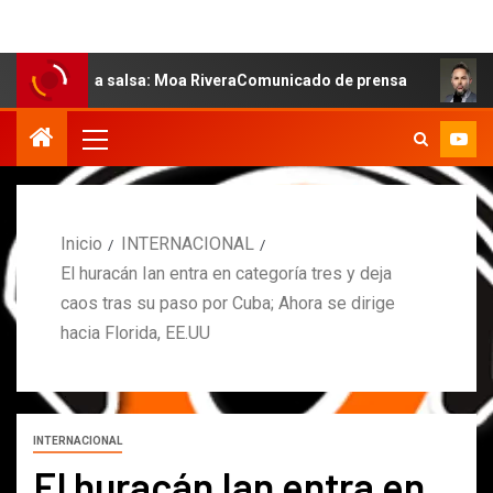
e la salsa: Moa RiveraComunicado de prensa
MARCOS PE
Inicio
INTERNACIONAL
El huracán Ian entra en categoría tres y deja
caos tras su paso por Cuba; Ahora se dirige
hacia Florida, EE.UU
INTERNACIONAL
El huracán Ian entra en