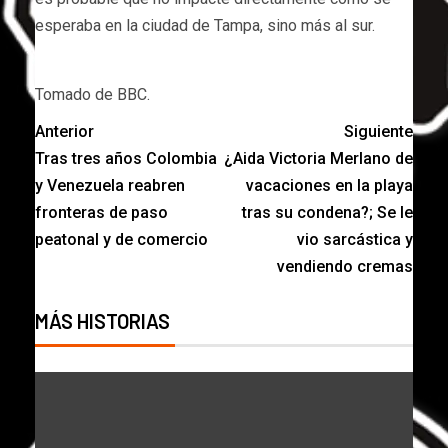
esperaba en la ciudad de Tampa, sino más al sur.
Tomado de BBC.
Anterior
Siguiente
Tras tres años Colombia
¿Aida Victoria Merlano de
y Venezuela reabren
vacaciones en la playa
fronteras de paso
tras su condena?; Se le
peatonal y de comercio
vio sarcástica y
vendiendo cremas
MÁS HISTORIAS