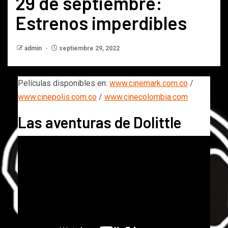
29 de septiembre:
Estrenos imperdibles
admin
septiembre 29, 2022
Películas disponibles en:
www.cinemark.com.co
/
www.cinepolis.com.co
/
www.cinecolombia.com
Las aventuras de Dolittle