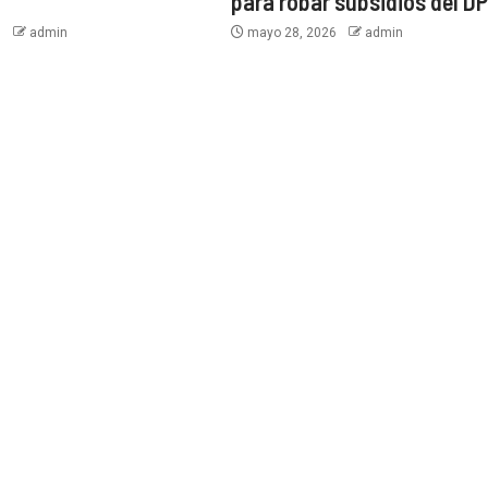
para robar subsidios del D
6
admin
mayo 28, 2026
admin