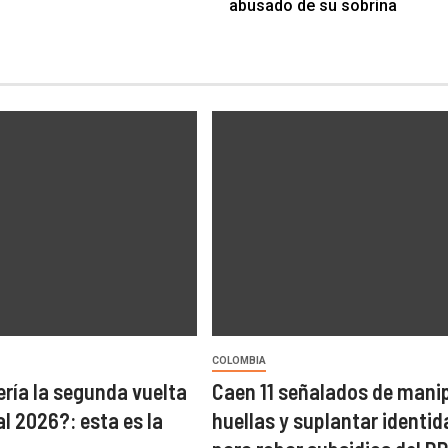
abusado de su sobrina
COLOMBIA
ría la segunda vuelta
Caen 11 señalados de mani
l 2026?: esta es la
huellas y suplantar identi