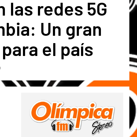
n las redes 5G
mbia: Un gran
para el país
3