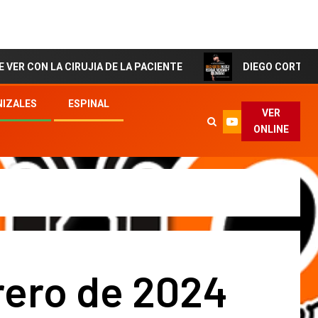
A CIRUJIA DE LA PACIENTE
DIEGO CORTES El Artista d
IZALES
ESPINAL
VER
ONLINE
rero de 2024