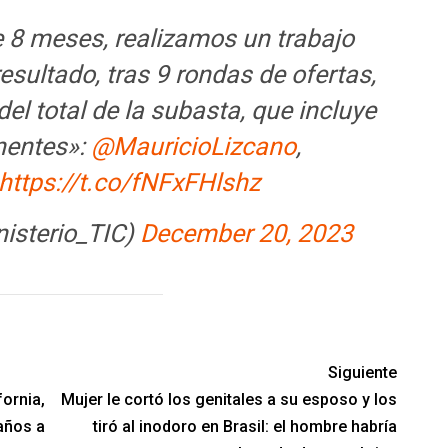
 8 meses, realizamos un trabajo
sultado, tras 9 rondas de ofertas,
del total de la subasta, que incluye
nentes»:
@MauricioLizcano
,
https://t.co/fNFxFHlshz
nisterio_TIC)
December 20, 2023
Siguiente
ornia,
Mujer le cortó los genitales a su esposo y los
años a
tiró al inodoro en Brasil: el hombre habría