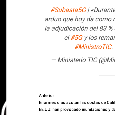
#Subasta5G
| «Durante
arduo que hoy da como re
la adjudicación del 83 % 
el
#5G
y los rema
#MinistroTIC
.
— Ministerio TIC (@Mi
Anterior
Enormes olas azotan las costas de Calif
EE.UU: han provocado inundaciones y d