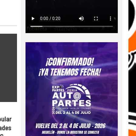
pular
dades