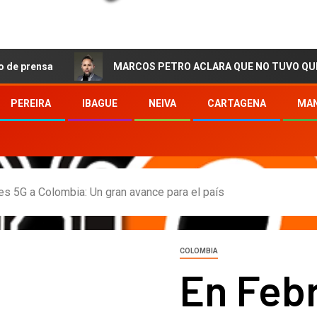
a
MARCOS PETRO ACLARA QUE NO TUVO QUE VER CON L
PEREIRA
IBAGUE
NEIVA
CARTAGENA
MAN
es 5G a Colombia: Un gran avance para el país
COLOMBIA
En Feb