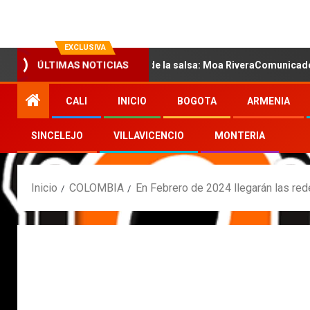
EXCLUSIVA
ÚLTIMAS NOTICIAS
 la nueva voz sensual de la salsa: Moa RiveraComunicado de prens
CALI
INICIO
BOGOTA
ARMENIA
SINCELEJO
VILLAVICENCIO
MONTERIA
Inicio
COLOMBIA
En Febrero de 2024 llegarán las red