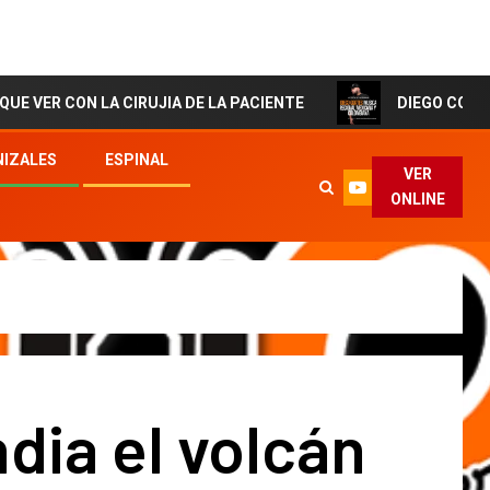
 LA CIRUJIA DE LA PACIENTE
DIEGO CORTES El Artist
IZALES
ESPINAL
VER
ONLINE
ndia el volcán