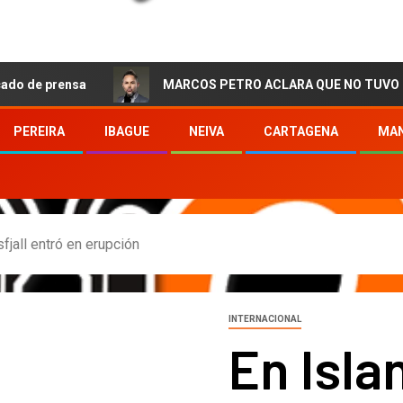
nsa
MARCOS PETRO ACLARA QUE NO TUVO QUE VER CON
PEREIRA
IBAGUE
NEIVA
CARTAGENA
MAN
fjall entró en erupción
INTERNACIONAL
En Isla