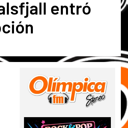
lsfjall entró
pción