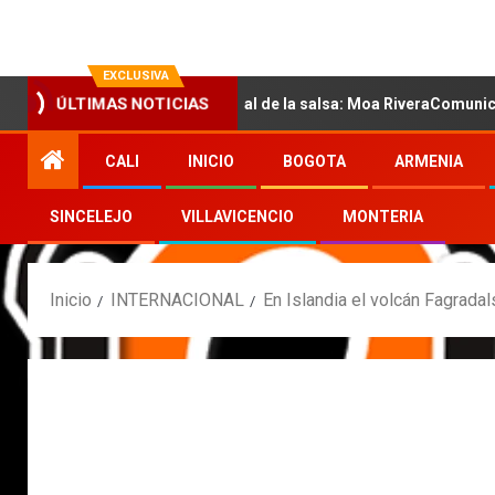
EXCLUSIVA
on la nueva voz sensual de la salsa: Moa RiveraComunicado de pre
ÚLTIMAS NOTICIAS
CALI
INICIO
BOGOTA
ARMENIA
SINCELEJO
VILLAVICENCIO
MONTERIA
Inicio
INTERNACIONAL
En Islandia el volcán Fagradals