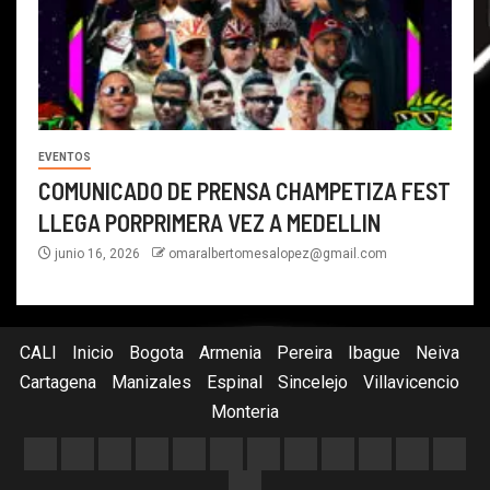
EVENTOS
COMUNICADO DE PRENSA CHAMPETIZA FEST
LLEGA PORPRIMERA VEZ A MEDELLIN
junio 16, 2026
omaralbertomesalopez@gmail.com
CALI
Inicio
Bogota
Armenia
Pereira
Ibague
Neiva
Cartagena
Manizales
Espinal
Sincelejo
Villavicencio
Monteria