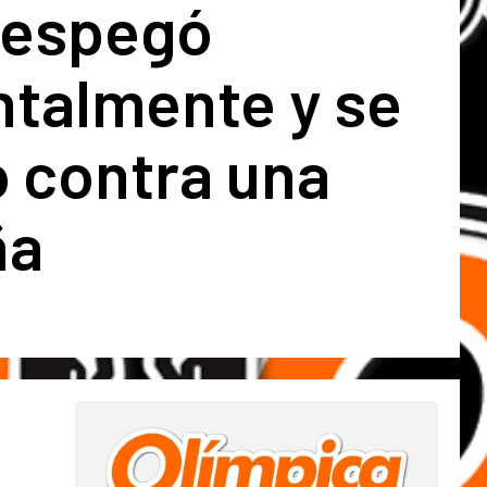
despegó
ntalmente y se
ó contra una
ña