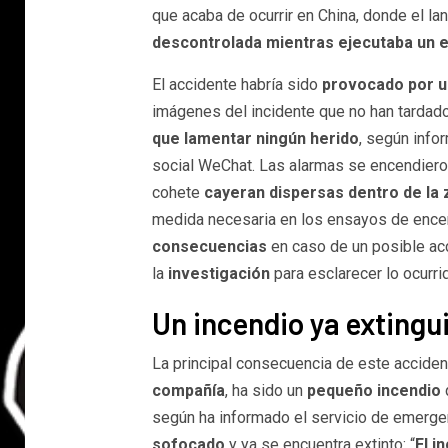
que acaba de ocurrir en China, donde el l
descontrolada mientras ejecutaba un 
El accidente habría sido
provocado por u
imágenes del incidente que no han tardado
que lamentar ningún herido
, según infor
social WeChat. Las alarmas se encendiero
cohete
cayeran dispersas dentro de la 
medida necesaria en los ensayos de enc
consecuencias
en caso de un posible acc
la
investigación
para esclarecer lo ocurri
Un incendio ya extingu
La principal consecuencia de este acciden
compañía
, ha sido un
pequeño incendio
según ha informado el servicio de emerge
sofocado
y ya se encuentra extinto: “
El i