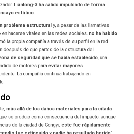
anzador
Tianlong-3 ha salido impulsado de forma
ensayo estático
.
n problema estructural
y, a pesar de las llamativas
 en hacerse virales en las redes sociales,
no ha habido
mó la propia compañía a través de su perfil en la red
n después de que partes de la estructura del
zona de seguridad que se había establecido
, una
endido de motores para
evitar mayores
idente. La compañía continúa trabajando en
do.
ido
te,
más allá de los daños materiales para la citada
que se produjo como consecuencia del impacto, aunque
ncias de la ciudad de Gongyi,
este fue rápidamente
ncendio fue extinguido y nadie ha resultado herido
“,