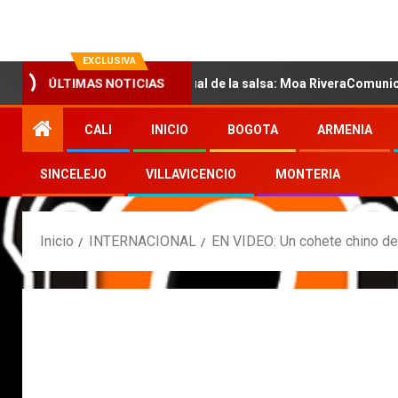
EXCLUSIVA
con la nueva voz sensual de la salsa: Moa RiveraComunicado de pr
ÚLTIMAS NOTICIAS
CALI
INICIO
BOGOTA
ARMENIA
SINCELEJO
VILLAVICENCIO
MONTERIA
Inicio
INTERNACIONAL
EN VIDEO: Un cohete chino de