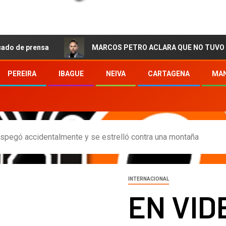
ensa
MARCOS PETRO ACLARA QUE NO TUVO QUE VER CON
PEREIRA
IBAGUE
NEIVA
CARTAGENA
MAN
spegó accidentalmente y se estrelló contra una montaña
INTERNACIONAL
EN VID