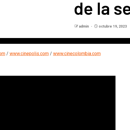
de la 
admin
octubre 19, 2023
com
/
www.cinepolis.com
/
www.cinecolombia.com