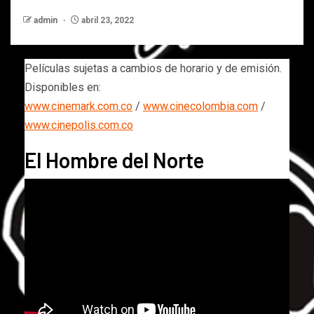
admin
abril 23, 2022
Películas sujetas a cambios de horario y de emisión.
Disponibles en:
www.cinemark.com.co
/
www.cinecolombia.com
/
www.cinepolis.com.co
El Hombre del Norte