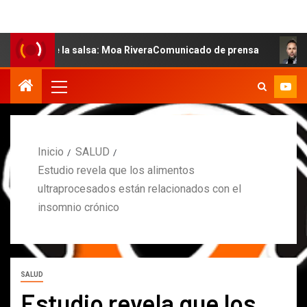
 de la salsa: Moa RiveraComunicado de prensa
MARCOS 
Inicio
SALUD
Estudio revela que los alimentos
ultraprocesados están relacionados con el
insomnio crónico
SALUD
Estudio revela que los