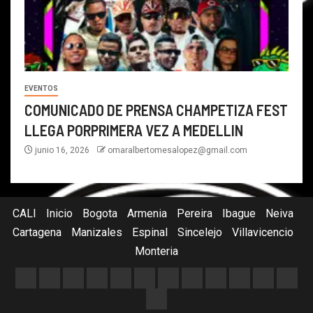
EVENTOS
COMUNICADO DE PRENSA CHAMPETIZA FEST
LLEGA PORPRIMERA VEZ A MEDELLIN
junio 16, 2026
omaralbertomesalopez@gmail.com
CALI
Inicio
Bogota
Armenia
Pereira
Ibague
Neiva
Cartagena
Manizales
Espinal
Sincelejo
Villavicencio
Monteria