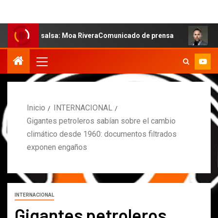
la salsa: Moa RiveraComunicado de prensa
MARCOS PETR
Inicio
INTERNACIONAL
Gigantes petroleros sabían sobre el cambio
climático desde 1960: documentos filtrados
exponen engaños
INTERNACIONAL
Gigantes petroleros