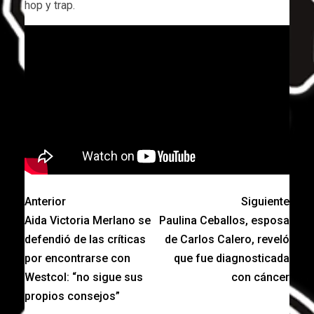
hop y trap.
Anterior
Siguiente
Aida Victoria Merlano se
Paulina Ceballos, esposa
defendió de las críticas
de Carlos Calero, reveló
por encontrarse con
que fue diagnosticada
Westcol: “no sigue sus
con cáncer
propios consejos”