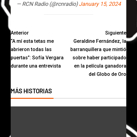
— RCN Radio (@rcnradio)
January 15, 2024
Anterior
Siguiente
“A mí esta tetas me
Geraldine Fernández, la
abrieron todas las
barranquillera que mintió
puertas”: Sofía Vergara
sobre haber participado
durante una entrevista
en la película ganadora
del Globo de Oro
MÁS HISTORIAS