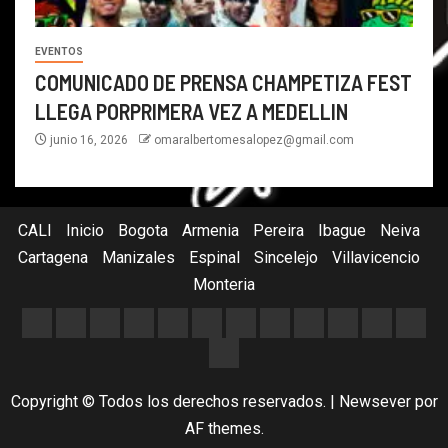
EVENTOS
COMUNICADO DE PRENSA CHAMPETIZA FEST
LLEGA PORPRIMERA VEZ A MEDELLIN
junio 16, 2026
omaralbertomesalopez@gmail.com
CALI
Inicio
Bogota
Armenia
Pereira
Ibague
Neiva
Cartagena
Manizales
Espinal
Sincelejo
Villavicencio
Monteria
Copyright © Todos los derechos reservados.
|
Newsever
por
AF themes.