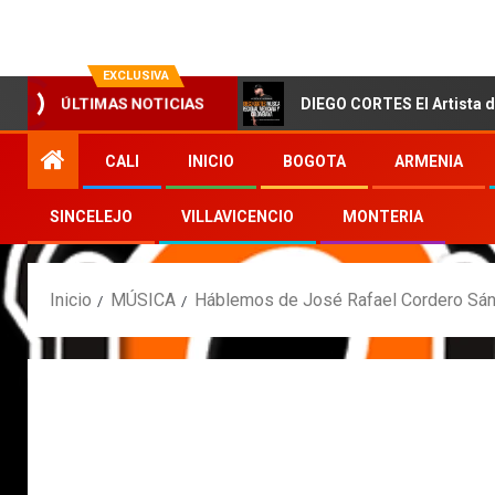
EXCLUSIVA
DE LA PACIENTE
DIEGO CORTES El Artista de la seman
ÚLTIMAS NOTICIAS
CALI
INICIO
BOGOTA
ARMENIA
SINCELEJO
VILLAVICENCIO
MONTERIA
Inicio
MÚSICA
Háblemos de José Rafael Cordero Sánc