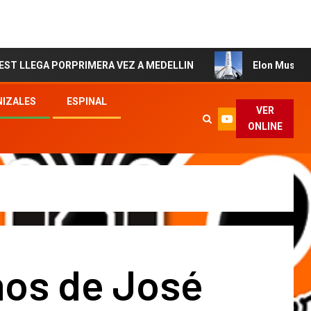
PORPRIMERA VEZ A MEDELLIN
Elon Musk podría convert
IZALES
ESPINAL
VER
ONLINE
os de José