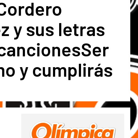
 Cordero
 y sus letras
 cancionesSer
mo y cumplirás