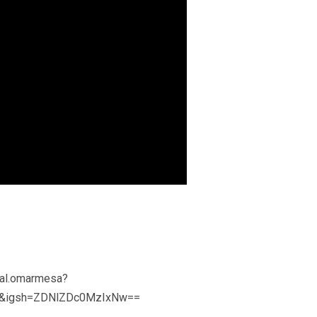
tal.omarmesa?
et&igsh=ZDNlZDc0MzIxNw==