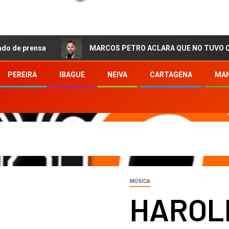
sa
MARCOS PETRO ACLARA QUE NO TUVO QUE VER CON 
PEREIRA
IBAGUE
NEIVA
CARTAGENA
MAN
MÚSICA
HAROL