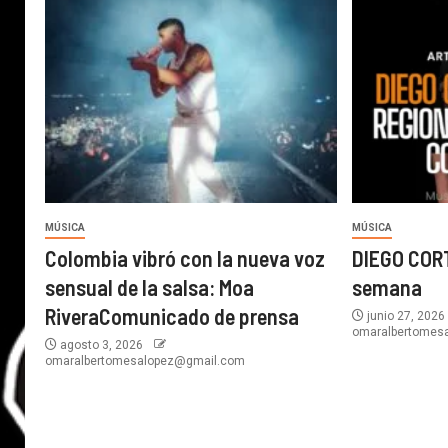
MÚSICA
MÚSICA
Colombia vibró con la nueva voz
DIEGO CORT
sensual de la salsa: Moa
semana
RiveraComunicado de prensa
junio 27, 202
omaralbertomes
agosto 3, 2026
omaralbertomesalopez@gmail.com