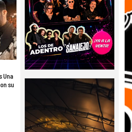
Es Una
con su