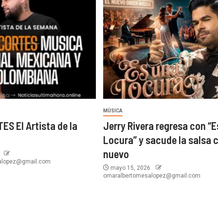
MÚSICA
ES El Artista de la
Jerry Rivera regresa con “
Locura” y sacude la salsa 
nuevo
6
alopez@gmail.com
mayo 15, 2026
omaralbertomesalopez@gmail.com