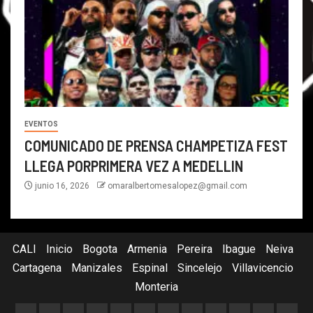
EVENTOS
COMUNICADO DE PRENSA CHAMPETIZA FEST
LLEGA PORPRIMERA VEZ A MEDELLIN
junio 16, 2026
omaralbertomesalopez@gmail.com
CALI
Inicio
Bogota
Armenia
Pereira
Ibague
Neiva
Cartagena
Manizales
Espinal
Sincelejo
Villavicencio
Monteria