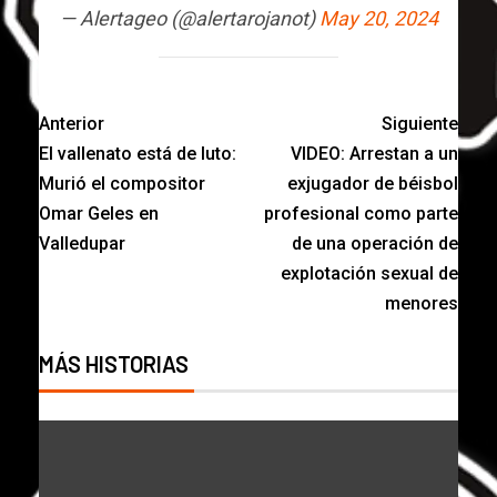
— Alertageo (@alertarojanot)
May 20, 2024
Anterior
Siguiente
El vallenato está de luto:
VIDEO: Arrestan a un
Murió el compositor
exjugador de béisbol
Omar Geles en
profesional como parte
Valledupar
de una operación de
explotación sexual de
menores
MÁS HISTORIAS