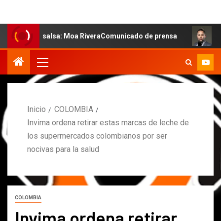
e la salsa: Moa RiveraComunicado de prensa
MARCOS PE
Inicio
COLOMBIA
Invima ordena retirar estas marcas de leche de
los supermercados colombianos por ser
nocivas para la salud
COLOMBIA
Invima ordena retirar