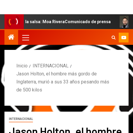
de la salsa: Moa RiveraComunicado de prensa
MARCOS P
Inicio
INTERNACIONAL
Jason Holton, el hombre más gordo de
Inglaterra, murió a sus 33 años pesando más
de 500 kilos
INTERNACIONAL
Jason Holton, el hombre