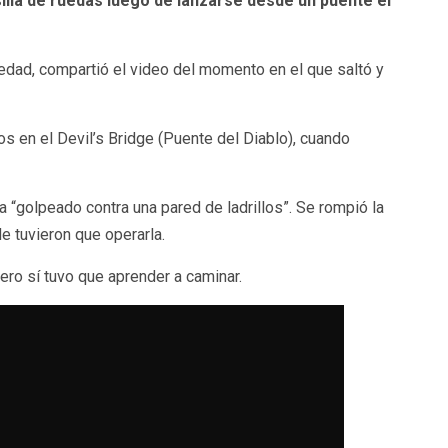
illa de ruedas luego de lanzarse desde un puente el
 edad, compartió el video del momento en el que saltó y
s en el Devil’s Bridge (Puente del Diablo), cuando
a “golpeado contra una pared de ladrillos”. Se rompió la
 tuvieron que operarla.
pero sí tuvo que aprender a caminar.