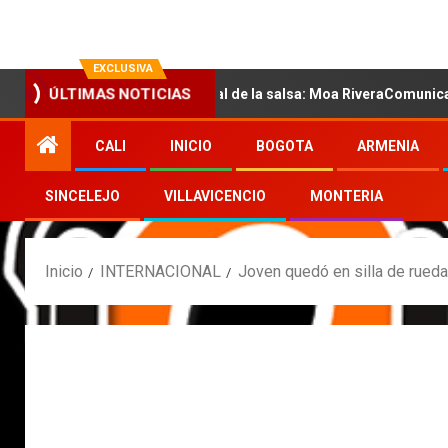
EXCLUSIVA
on la nueva voz sensual de la salsa: Moa RiveraComunicado de pre
ÚLTIMAS NOTICIAS
CALI
INICIO
BOGOTA
ARMENIA
SINCELEJO
VILLAVICENCIO
MONTERIA
Inicio
INTERNACIONAL
Joven quedó en silla de ruedas