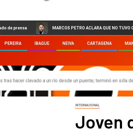
nsa
MARCOS PETRO ACLARA QUE NO TUVO QUE VER CON
PEREIRA
IBAGUE
NEIVA
CARTAGENA
MAN
 tras hacer clavado a un río desde un puente; terminó en silla d
INTERNACIONAL
Joven q