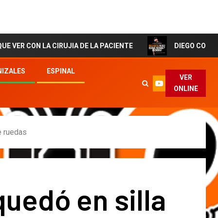
 LA CIRUJIA DE LA PACIENTE
DIEGO CORTES El Artista
IZALES
ESPINAL
VER
ONLINE
e ruedas
uedó en silla