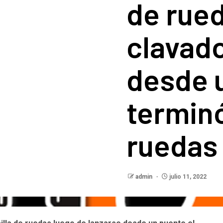
de rued
clavado
desde 
terminó
ruedas
admin
julio 11, 2022