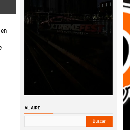
 en
e
AL AIRE
Buscar