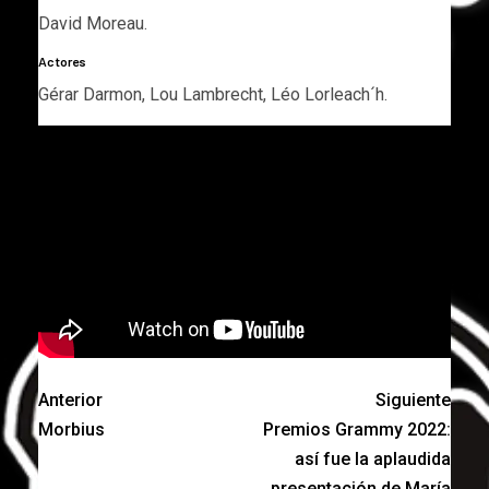
David Moreau.
Actores
Gérar Darmon, Lou Lambrecht, Léo Lorleach´h.
Anterior
Siguiente
Morbius
Premios Grammy 2022:
así fue la aplaudida
presentación de María