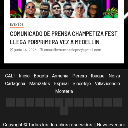
EVENTOS
COMUNICADO DE PRENSA CHAMPETIZA FEST
LLEGA PORPRIMERA VEZ A MEDELLIN
junio 16, 2026
omaralbertomesalopez@gmail.com
CALI
Inicio
Bogota
Armenia
Pereira
Ibague
Neiva
Cartagena
Manizales
Espinal
Sincelejo
Villavicencio
Monteria
Copyright © Todos los derechos reservados.
|
Newsever
por