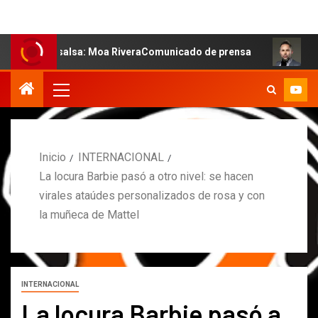
la salsa: Moa RiveraComunicado de prensa
MARCOS PET
Inicio
INTERNACIONAL
La locura Barbie pasó a otro nivel: se hacen
virales ataúdes personalizados de rosa y con
la muñeca de Mattel
INTERNACIONAL
La locura Barbie pasó a