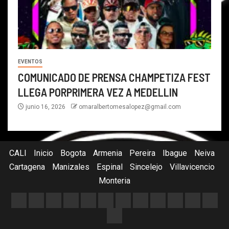
EVENTOS
COMUNICADO DE PRENSA CHAMPETIZA FEST
LLEGA PORPRIMERA VEZ A MEDELLIN
junio 16, 2026
omaralbertomesalopez@gmail.com
CALI
Inicio
Bogota
Armenia
Pereira
Ibague
Neiva
Cartagena
Manizales
Espinal
Sincelejo
Villavicencio
Monteria