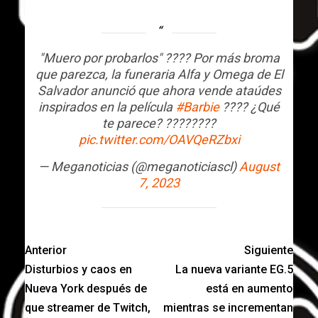
"Muero por probarlos" ???? Por más broma
que parezca, la funeraria Alfa y Omega de El
Salvador anunció que ahora vende ataúdes
inspirados en la película
#Barbie
???? ¿Qué
te parece? ????????
pic.twitter.com/OAVQeRZbxi
— Meganoticias (@meganoticiascl)
August
7, 2023
Anterior
Siguiente
Disturbios y caos en
La nueva variante EG.5
Nueva York después de
está en aumento
que streamer de Twitch,
mientras se incrementan