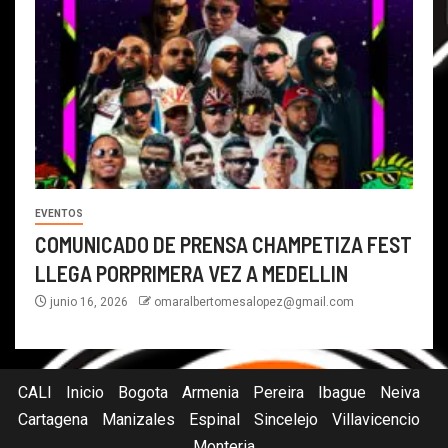
EVENTOS
COMUNICADO DE PRENSA CHAMPETIZA FEST
LLEGA PORPRIMERA VEZ A MEDELLIN
junio 16, 2026
omaralbertomesalopez@gmail.com
CALI
Inicio
Bogota
Armenia
Pereira
Ibague
Neiva
Cartagena
Manizales
Espinal
Sincelejo
Villavicencio
Monteria