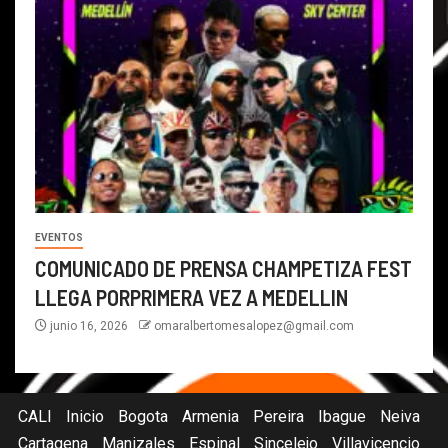
EVENTOS
COMUNICADO DE PRENSA CHAMPETIZA FEST
LLEGA PORPRIMERA VEZ A MEDELLIN
junio 16, 2026
omaralbertomesalopez@gmail.com
CALI
Inicio
Bogota
Armenia
Pereira
Ibague
Neiva
Cartagena
Manizales
Espinal
Sincelejo
Villavicencio