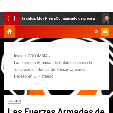
de la salsa: Moa RiveraComunicado de prensa
MARCOS P
Inicio
COLOMBIA
Las Fuerzas Armadas de Colombia inician la
recuperación del sur del Cauca: Operación
Perseo en El Plateado
COLOMBIA
Las Fuerzas Armadas de