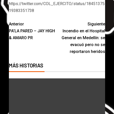
https://twitter.com/COL_EJERCITO/status/18451375
19383351738
Anterior
Siguiente
PA’LA PARED – JAY HIGH
Incendio en el Hospital
& AMARO PR
General en Medellín: se
evacuó pero no se
reportaron heridos
MÁS HISTORIAS