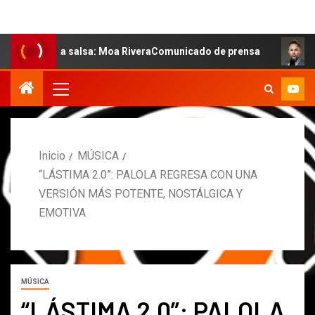
 la salsa: Moa RiveraComunicado de prensa
MARCOS PE
Inicio
MÚSICA
“LÁSTIMA 2.0”: PALOLA REGRESA CON UNA
VERSIÓN MÁS POTENTE, NOSTÁLGICA Y
EMOTIVA
MÚSICA
“LÁSTIMA 2.0”: PALOLA