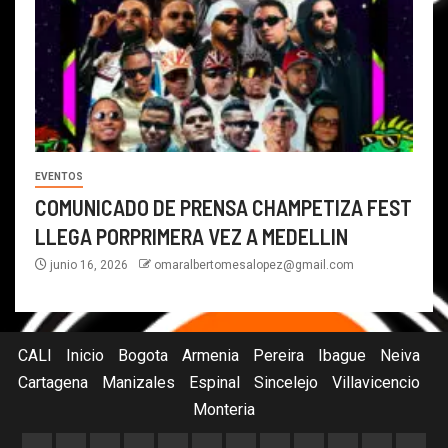
EVENTOS
COMUNICADO DE PRENSA CHAMPETIZA FEST
LLEGA PORPRIMERA VEZ A MEDELLIN
junio 16, 2026
omaralbertomesalopez@gmail.com
CALI
Inicio
Bogota
Armenia
Pereira
Ibague
Neiva
Cartagena
Manizales
Espinal
Sincelejo
Villavicencio
Monteria