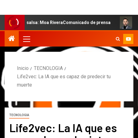
 la salsa: Moa RiveraComunicado de prensa
MARCOS PET
Inicio
TECNOLOGIA
Life2vec: La IA que es capaz de predecir tu
muerte
TECNOLOGIA
Life2vec: La IA que es