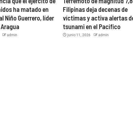
cia que el ejército de
Terremoto de magnitud 7,8
nidos ha matado en
Filipinas deja decenas de
l Niño Guerrero, líder
víctimas y activa alertas d
e Aragua
tsunami en el Pacífico
6
admin
junio 11, 2026
admin