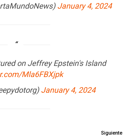
lertaMundoNews)
January 4, 2024
red on Jeffrey Epstein's Island
ter.com/Mla6FBXjpk
eepydotorg)
January 4, 2024
Siguiente