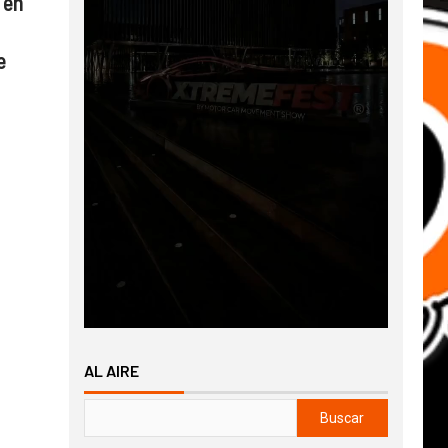
 en
e
AL AIRE
Buscar