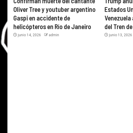
Confirman muerte del cantante
Trump anun
Oliver Tree y youtuber argentino
Estados U
Gaspi en accidente de
Venezuela a
helicópteros en Río de Janeiro
del Tren d
junio 14, 2026
admin
junio 13, 202