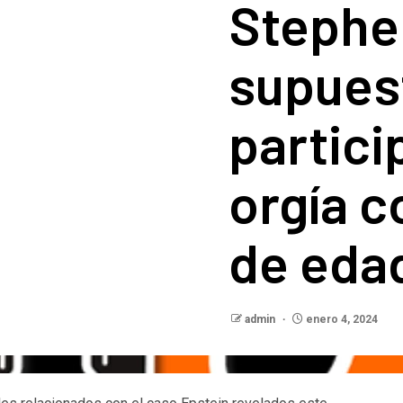
Stephe
supues
partici
orgía 
de eda
admin
enero 4, 2024