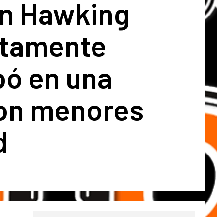
n Hawking
tamente
pó en una
con menores
d