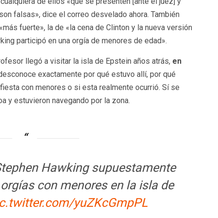
cualquiera de ellos «que se presenten [ante el juez] y
on falsas», dice el correo desvelado ahora. También
«más fuerte», la de «la cena de Clinton y la nueva versión
king participó en una orgía de menores de edad».
fesor llegó a visitar la isla de Epstein años atrás,
en
 desconoce exactamente por qué estuvo allí, por qué
 fiesta con menores o si esta realmente ocurrió. Sí se
a y estuvieron navegando por la zona.
co Stephen Hawking supuestamente
 orgías con menores en la isla de
ic.twitter.com/yuZKcGmpPL