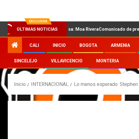
EXCLUSIVA
a voz sensual de la salsa: Moa RiveraComunicado de prensa
ÚLTIMAS NOTICIAS
CALI
INICIO
BOGOTA
ARMENIA
SINCELEJO
VILLAVICENCIO
MONTERIA
Inicio
INTERNACIONAL
Lo menos esperado: Stephen 