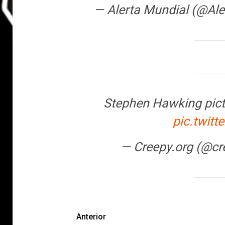
— Alerta Mundial (@A
Stephen Hawking pictu
pic.twit
— Creepy.org (@cr
Anterior