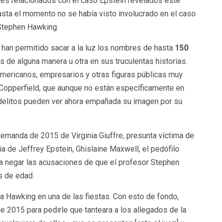
les relacionados con el caso Epstein revelados este
sta el momento no se había visto involucrado en el caso
o Stephen Hawking.
han permitido sacar a la luz los nombres de hasta
150
 de alguna manera u otra en sus truculentas historias.
americanos, empresarios y otras figuras públicas muy
Copperfield, que aunque no están específicamente en
r delitos pueden ver ahora empañada su imagen por su
emanda de 2015 de Virginia Giuffre, presunta víctima de
ia de Jeffrey Epstein, Ghislaine Maxwell, el pedófilo
ara negar las acusaciones de que el profesor Stephen
s de edad.
o a Hawking en una de las fiestas. Con esto de fondo,
 2015 para pedirle que tanteara a los allegados de la