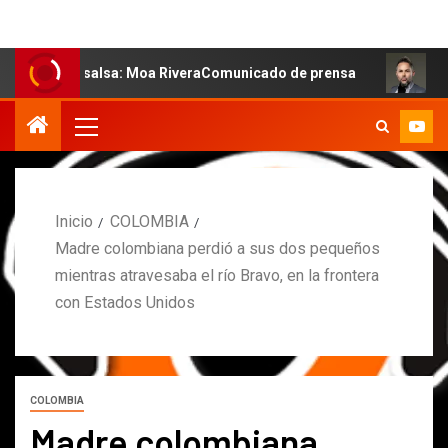
la salsa: Moa RiveraComunicado de prensa
MARCOS PET
Inicio
COLOMBIA
Madre colombiana perdió a sus dos pequeños
mientras atravesaba el río Bravo, en la frontera
con Estados Unidos
COLOMBIA
Madre colombiana