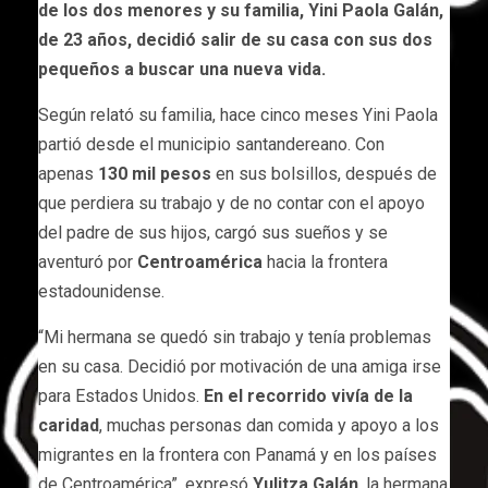
de los dos menores y su familia, Yini Paola Galán,
de 23 años, decidió salir de su casa con sus dos
pequeños a buscar una nueva vida.
Según relató su familia, hace cinco meses Yini Paola
partió desde el municipio santandereano. Con
apenas
130 mil pesos
en sus bolsillos, después de
que perdiera su trabajo y de no contar con el apoyo
del padre de sus hijos, cargó sus sueños y se
aventuró por
Centroamérica
hacia la frontera
estadounidense.
“Mi hermana se quedó sin trabajo y tenía problemas
en su casa. Decidió por motivación de una amiga irse
para Estados Unidos.
En el recorrido vivía de la
caridad
, muchas personas dan comida y apoyo a los
migrantes en la frontera con Panamá y en los países
de Centroamérica”, expresó
Yulitza Galán
, la hermana