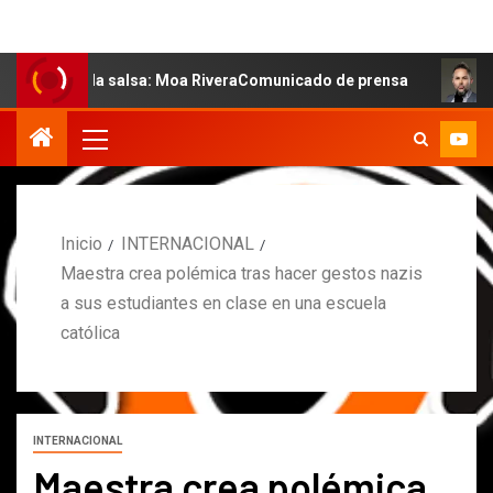
e la salsa: Moa RiveraComunicado de prensa
MARCOS PE
Inicio
INTERNACIONAL
Maestra crea polémica tras hacer gestos nazis
a sus estudiantes en clase en una escuela
católica
INTERNACIONAL
Maestra crea polémica