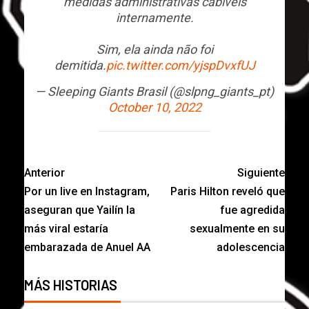
medidas administrativas cabíveis
internamente.
Sim, ela ainda não foi
demitida.
pic.twitter.com/yjspDvxfUJ
— Sleeping Giants Brasil (@slpng_giants_pt)
October 10, 2022
Anterior
Siguiente
Por un live en Instagram,
Paris Hilton reveló que
aseguran que Yailín la
fue agredida
más viral estaría
sexualmente en su
embarazada de Anuel AA
adolescencia
MÁS HISTORIAS