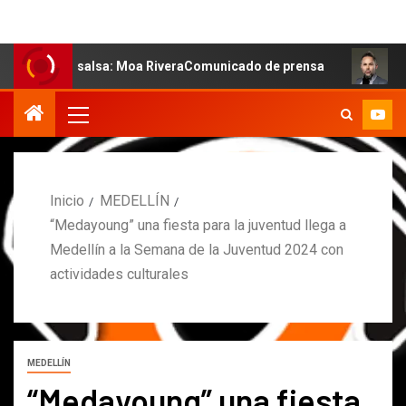
de la salsa: Moa RiveraComunicado de prensa
MARCOS P
Inicio
MEDELLÍN
“Medayoung” una fiesta para la juventud llega a
Medellín a la Semana de la Juventud 2024 con
actividades culturales
MEDELLÍN
“Medayoung” una fiesta